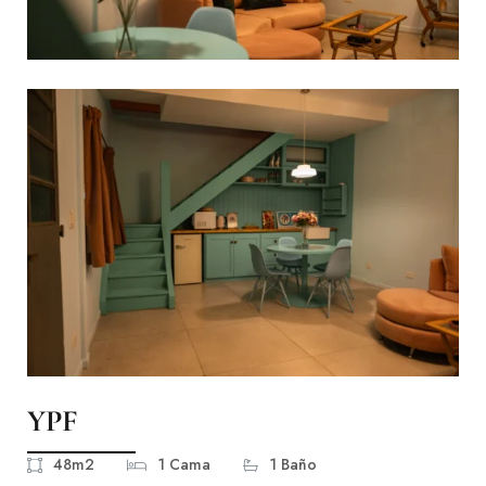
YPF
48m2
1 Cama
1 Baño